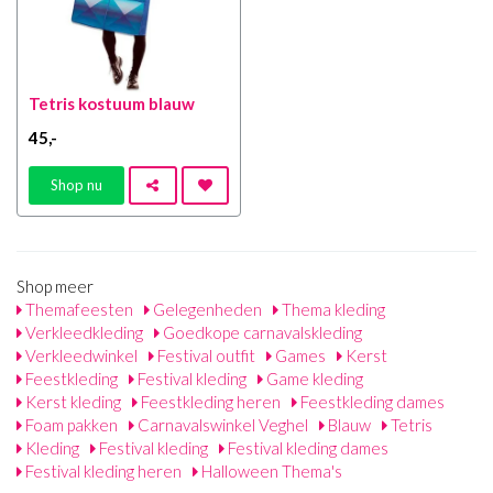
Tetris kostuum blauw
45
,-
Shop nu
Shop meer
Themafeesten
Gelegenheden
Thema kleding
Verkleedkleding
Goedkope carnavalskleding
Verkleedwinkel
Festival outfit
Games
Kerst
Feestkleding
Festival kleding
Game kleding
Kerst kleding
Feestkleding heren
Feestkleding dames
Foam pakken
Carnavalswinkel Veghel
Blauw
Tetris
Kleding
Festival kleding
Festival kleding dames
Festival kleding heren
Halloween Thema's