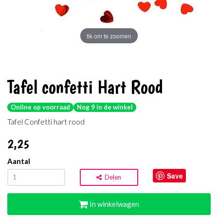
tik om te zoomen
Tafel confetti Hart Rood
Online op voorraad
Nog 9 in de winkel
Tafel Confetti hart rood
2
,25
Aantal
Save
Delen
In winkelwagen