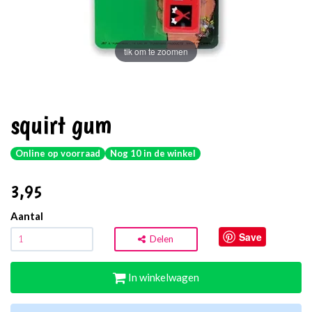
tik om te zoomen
squirt gum
Online op voorraad
Nog 10 in de winkel
3
,95
Aantal
Save
Delen
In winkelwagen