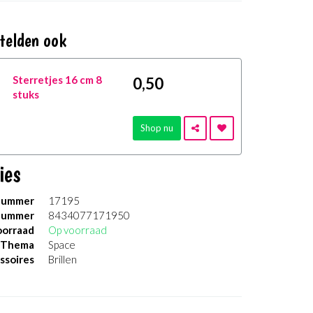
telden ook
Sterretjes 16 cm 8
0
,50
stuks
Shop nu
ies
nummer
17195
nummer
8434077171950
orraad
Op voorraad
Thema
Space
ssoires
Brillen