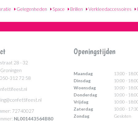
ratie
Gelegenheden
Space
Brillen
Verkleedaccessoires
ct
Openingstijden
straat 28 - 32
 Groningen
Maandag
13:00 - 18:0
 050-312 72 58
Dinsdag
10:00 - 18:0
Woensdag
10:00 - 18:0
nfettifeest.nl
Donderdag
10:00 - 18:0
ing@confettifeest.nl
Vrijdag
10:00 - 18:0
Zaterdag
10:00 - 17:3
mmer: 72740027
Zondag
Gesloten
mmer:
NL001443564B80