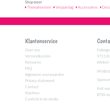
Shop meer
Themafeesten
Verjaardag
Accessoires
Deco
Klantenservice
Conta
Over ons
Folkinge
Verzendkosten
9711JX
Retouren
Winkel:
FAQ
info@co
Algemene voorwaarden
Sponsor
Privacy statement
Contact
KvK-nu
Klachten
BTW-nu
Confetti in de media