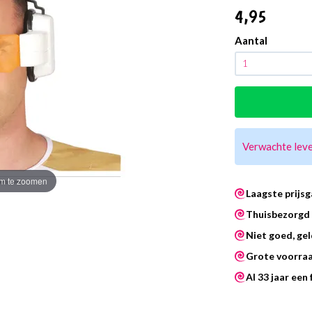
4
,95
Aantal
Verwachte lev
m te zoomen
Laagste prijsg
Thuisbezorgd 
Niet goed, gel
Grote voorra
Al 33 jaar een