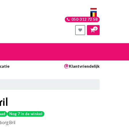
050-312 72 58
0
nkelwagen
catie
Klantvriendelijk
Uw winkelwagen is leeg.
Vul hem met producten.
il
aad
Nog 7 in de winkel
org Bril