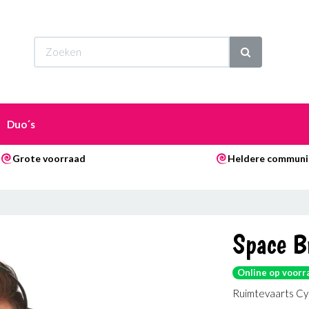
Wi
Duo´s
Grote voorraad
Heldere communi
Space Br
Online op voorr
Ruimtevaarts Cyb