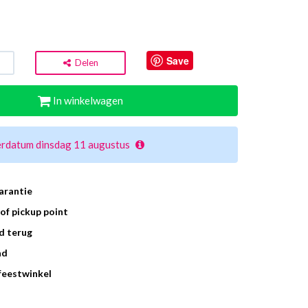
Save
Delen
In winkelwagen
erdatum dinsdag 11 augustus
arantie
of pickup point
d terug
ad
 feestwinkel