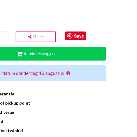
d
Save
Delen
In winkelwagen
erdatum donderdag 13 augustus
arantie
of pickup point
d terug
ad
 feestwinkel