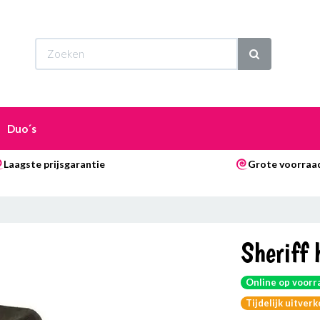
Wi
Duo´s
Laagste prijsgarantie
Grote voorraa
Sheriff 
Online op voorr
Tijdelijk uitver