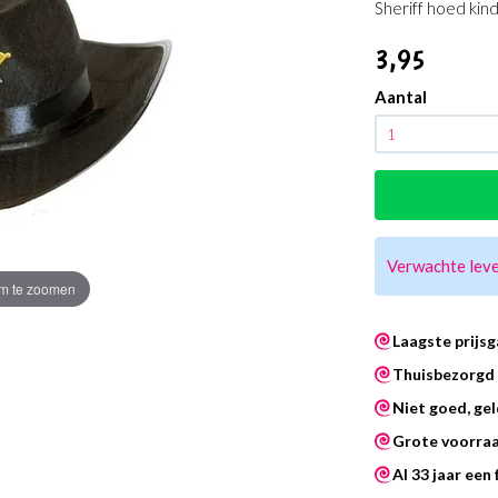
Sheriff hoed kin
3
,95
Aantal
Verwachte lev
m te zoomen
Laagste prijsg
Thuisbezorgd 
Niet goed, gel
Grote voorra
Al 33 jaar een