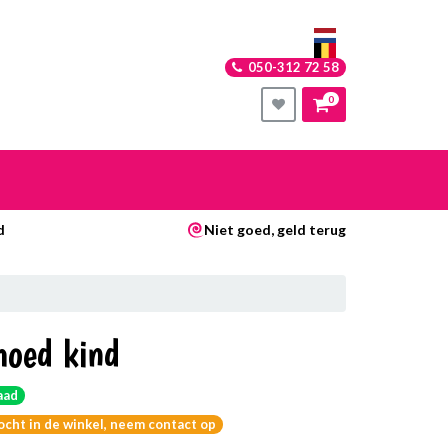
050-312 72 58
0
nkelwagen
d
Niet goed, geld terug
Uw winkelwagen is leeg.
Vul hem met producten.
hoed kind
aad
kocht in de winkel, neem contact op