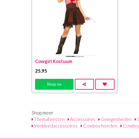
Cowgirl Kostuum
25
,95
Shop nu
Shop meer
Themafeesten
Accessoires
Gelegenheden
C
Verkleedaccessoires
Cowboy hoeden
Cowboy 