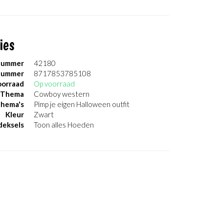
ies
nummer
42180
nummer
8717853785108
orraad
Op voorraad
Thema
Cowboy western
thema's
Pimp je eigen Halloween outfit
Kleur
Zwart
eksels
Toon alles Hoeden