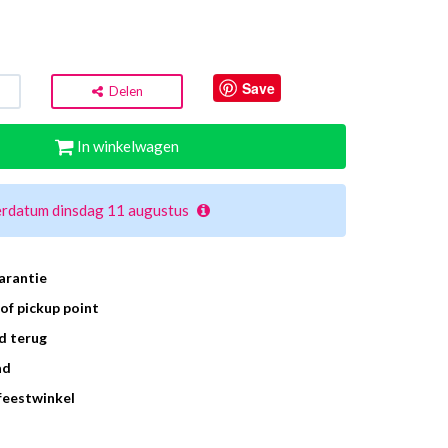
Save
Delen
In winkelwagen
erdatum dinsdag 11 augustus
arantie
of pickup point
d terug
ad
 feestwinkel