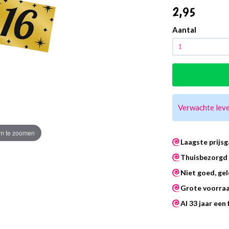
2
,95
Aantal
Verwachte lev
m te zoomen
Laagste prijsg
Thuisbezorgd 
Niet goed, gel
Grote voorra
Al 33 jaar een