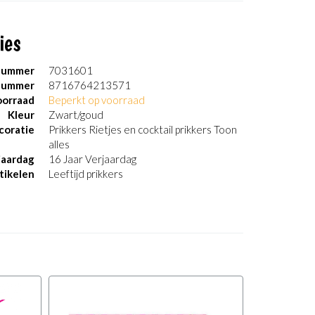
ies
nummer
7031601
nummer
8716764213571
orraad
Beperkt op voorraad
Kleur
Zwart/goud
coratie
Prikkers Rietjes en cocktail prikkers Toon
alles
jaardag
16 Jaar Verjaardag
tikelen
Leeftijd prikkers