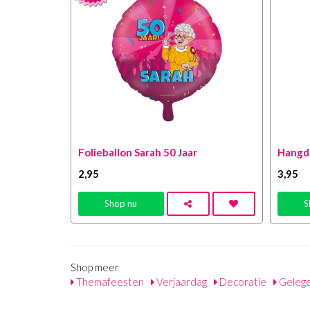
Folieballon Sarah 50 Jaar
Hangde
2
,95
3
,95
Shop nu
S
Shop meer
Themafeesten
Verjaardag
Decoratie
Geleg