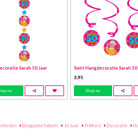
coratie Sarah 50 Jaar
Swirl Hangdecoratie Sarah 50
3
,95
hop nu
Shop nu
enheden
Bengaalse fakkels
16 Jaar
Prikkers
Decoratie
Ha