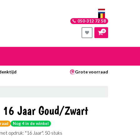
050-312 72 58
0
nkelwagen
denktijd
Grote voorraad
Uw winkelwagen is leeg.
Vul hem met producten.
s 16 Jaar Goud/Zwart
raad
Nog 4 in de winkel
met opdruk: "16 Jaar". 50 stuks