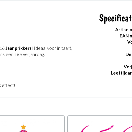
Specificat
Artikel
EAN 
Vo
 16
Jaar prikkers
! Ideaal voor in taart,
ens een 18e verjaardag.
De
Ver
Leeftijdar
 effect!