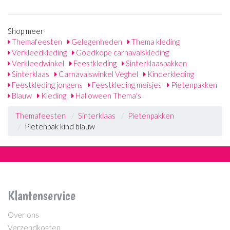
Shop meer
Themafeesten
Gelegenheden
Thema kleding
Verkleedkleding
Goedkope carnavalskleding
Verkleedwinkel
Feestkleding
Sinterklaaspakken
Sinterklaas
Carnavalswinkel Veghel
Kinderkleding
Feestkleding jongens
Feestkleding meisjes
Pietenpakken
Blauw
Kleding
Halloween Thema's
Themafeesten
Sinterklaas
Pietenpakken
Pietenpak kind blauw
Klantenservice
Over ons
Verzendkosten