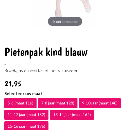
tik om te zoomen
Pietenpak kind blauw
-
Broek, jas en een baret met struisveer.
21
,95
Selecteer uw maat
5-6 (maat 116)
7-8 jaar (maat 128)
9-10 jaar (maat 140)
11-12 jaar (maat 152)
13-14 jaar (maat 164)
15-16 jaar (maat 176)