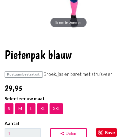
tik om te zoomen
Pietenpak blauw
-
Broek, jas en baret met struisveer
Kostuum bestaat uit:
29
,95
Selecteer uw maat
S
M
L
XL
XXL
Aantal
Save
Delen