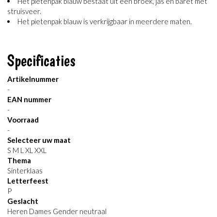
Het pietenpak blauw bestaat uit een broek, jas en baret met
struisveer.
Het pietenpak blauw is verkrijgbaar in meerdere maten.
Specificaties
Artikelnummer
-
EAN nummer
-
Voorraad
-
Selecteer uw maat
S M L XL XXL
Thema
Sinterklaas
Letterfeest
P
Geslacht
Heren Dames Gender neutraal