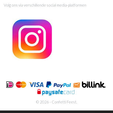
Volg ons via verschillende social media-platformen
© 2026 - Confetti Feest.