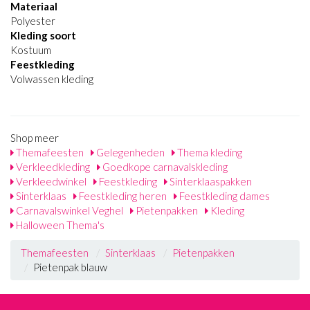
Materiaal
Polyester
Kleding soort
Kostuum
Feestkleding
Volwassen kleding
Shop meer
Themafeesten
Gelegenheden
Thema kleding
Verkleedkleding
Goedkope carnavalskleding
Verkleedwinkel
Feestkleding
Sinterklaaspakken
Sinterklaas
Feestkleding heren
Feestkleding dames
Carnavalswinkel Veghel
Pietenpakken
Kleding
Halloween Thema's
Themafeesten
Sinterklaas
Pietenpakken
Pietenpak blauw