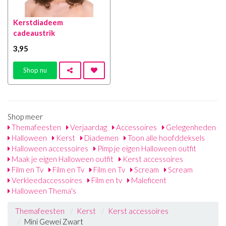
Kerstdiadeem
cadeaustrik
3
,95
Shop nu
Shop meer
Themafeesten
Verjaardag
Accessoires
Gelegenheden
Halloween
Kerst
Diademen
Toon alle hoofddeksels
Halloween accessoires
Pimp je eigen Halloween outfit
Maak je eigen Halloween outfit
Kerst accessoires
Film en Tv
Film en Tv
Film en Tv
Scream
Scream
Verkleedaccessoires
Film en tv
Maleficent
Halloween Thema's
Themafeesten
Kerst
Kerst accessoires
Mini Gewei Zwart