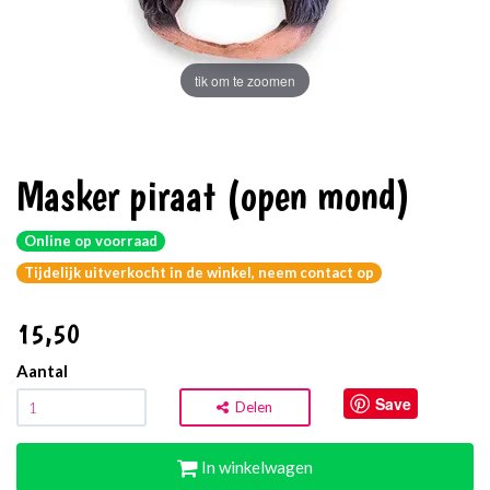
tik om te zoomen
Masker piraat (open mond)
Online op voorraad
Tijdelijk uitverkocht in de winkel, neem contact op
15
,50
Aantal
Save
Delen
In winkelwagen