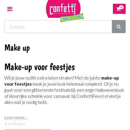
0
Toggle
navigation
Winkelwagen
Make up
Uw winkelwagen is leeg.
Vul hem met producten.
Make-up voor feestjes
Wil je jouw outfit extra laten stralen? Met de juiste
make-up
voor feestjes
maak je jouw look helemaal compleet. Of je nu
gaat voor een glitterende festivalstijl, een enge Halloweenlook
of kleurrijke schmink voor carnaval: bij ConfettiFeest.nl vind je
alles wat je nodig hebt.
Lees meer…
4 artikelen