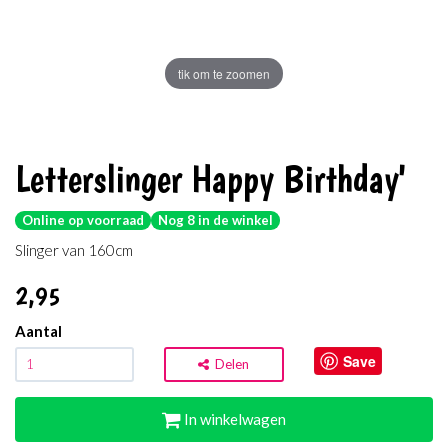
tik om te zoomen
Letterslinger Happy Birthday'
Online op voorraad
Nog 8 in de winkel
Slinger van 160cm
2
,95
Aantal
Save
Delen
In winkelwagen