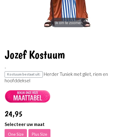
tik om te zoomen
Jozef Kostuum
-
Herder Tuniek met gilet, riem en
Kostuum bestaat uit:
hoofddeksel
24
,95
Selecteer uw maat
One Size
Plus Size