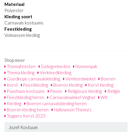
Materiaal
Polyester
Kleding soort
Carnavals kostuums
Feestkleding
Volwassen kleding
Shop meer
Themafeesten
Gelegenheden
Nonnenpak
Thema kleding
Verkleedkleding
Goedkope carnavalskleding
Verkleedwinkel
Boeren
Kerst
Feestkleding
Boeren kleding
Kerst kleding
Paashaas kostuums
Pasen
Religieuze kleding
Religie
Feestkleding heren
Carnavalswinkel Veghel
Wit
Kleding
Boeren carnavalskleding heren
Boeren kleding heren
Halloween Thema's
Toppers Kerst 2025
Jozef Kostuum