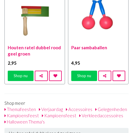
Houten ratel dubbel rood
Paar sambaballen
geel groen
2
,95
4
,95
Shop nu
Shop nu
Shop meer
Themafeesten
Verjaardag
Accessoires
Gelegenheden
Kampioensfeest
Kampioensfeest
Verkleedaccessoires
Halloween Thema's