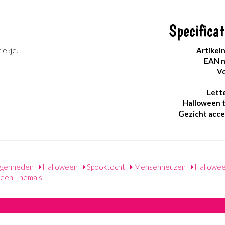
Specificat
iekje.
Artikel
EAN 
Vo
Lett
Halloween 
Gezicht acce
genheden
Halloween
Spooktocht
Mensenneuzen
Hallowee
een Thema's