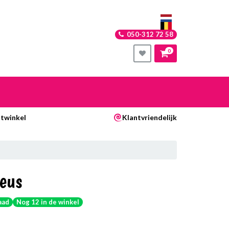
050-312 72 58
0
nkelwagen
stwinkel
Klantvriendelijk
Uw winkelwagen is leeg.
Vul hem met producten.
eus
aad
Nog 12 in de winkel