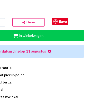
Save
Delen
In winkelwagen
erdatum dinsdag 11 augustus
arantie
of pickup point
d terug
ad
 feestwinkel