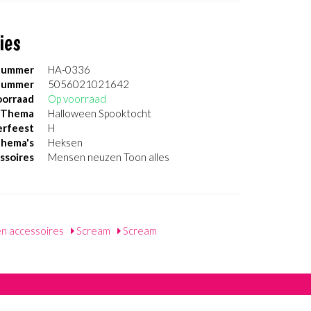
ies
nummer
HA-0336
nummer
5056021021642
orraad
Op voorraad
Thema
Halloween Spooktocht
erfeest
H
thema's
Heksen
ssoires
Mensen neuzen Toon alles
n accessoires
Scream
Scream