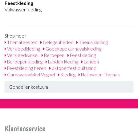
Feestkleding
Volwassen kleding
Shop meer
Themafeesten
Gelegenheden
Thema kleding
Verkleedkleding
Goedkope carnavalskleding
Verkleedwinkel
Beroepen
Feestkleding
Beroepen kleding
Landen kleding
Landen
Feestkleding heren
oktoberfest duitsland
Carnavalswinkel Veghel
Kleding
Halloween Thema's
Gondelier kostuum
Klantenservice