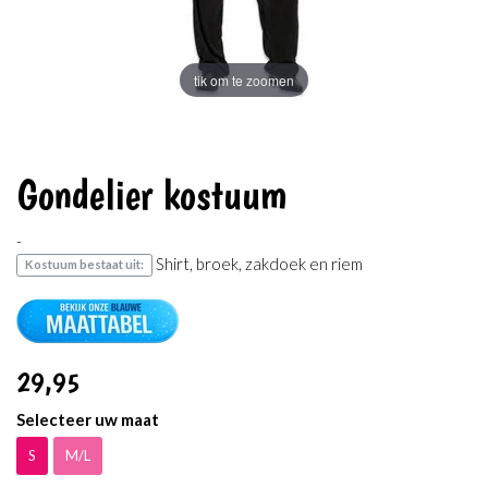
tik om te zoomen
Gondelier kostuum
-
Shirt, broek, zakdoek en riem
Kostuum bestaat uit:
29
,95
Selecteer uw maat
S
M/L