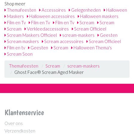
Shop meer
Themafeesten
Accessoires
Gelegenheden
Halloween
Maskers
Halloween accessoires
Halloween maskers
Film en Tv
Film en Tv
Film en Tv
Scream
Scream
Scream
Verkleedaccessoires
Scream Officieel
Scream Maskers Officieel
scream-maskers
Geesten
Scream maskers
Scream accessoires
Scream Officieel
Film en tv
Geesten
Scream
Halloween Thema's
Scream Soon
Themafeesten
Scream
scream-maskers
Ghost Face® Scream Aged Masker
Klantenservice
Over ons
Verzendkosten