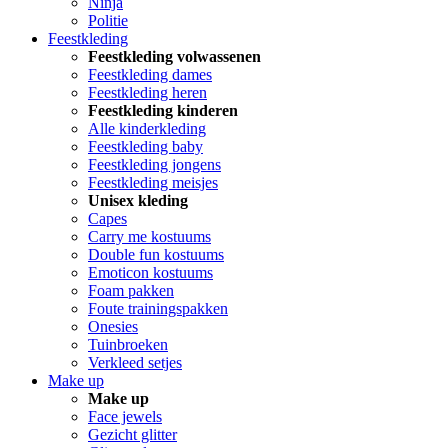
Ninja
Politie
Feestkleding
Feestkleding volwassenen
Feestkleding dames
Feestkleding heren
Feestkleding kinderen
Alle kinderkleding
Feestkleding baby
Feestkleding jongens
Feestkleding meisjes
Unisex kleding
Capes
Carry me kostuums
Double fun kostuums
Emoticon kostuums
Foam pakken
Foute trainingspakken
Onesies
Tuinbroeken
Verkleed setjes
Make up
Make up
Face jewels
Gezicht glitter