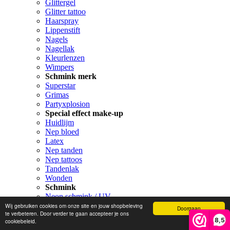
Glittergel
Glitter tattoo
Haarspray
Lippenstift
Nagels
Nagellak
Kleurlenzen
Wimpers
Schmink merk
Superstar
Grimas
Partyxplosion
Special effect make-up
Huidlijm
Nep bloed
Latex
Nep tanden
Nep tattoos
Tandenlak
Wonden
Schmink
Neon schmink / UV
Schmink
Wij gebruiken cookies om onze site en jouw shopbeleving
Doorgaan
te verbeteren. Door verder te gaan accepteer je ons
Schmink paletten
8,5
cookiebeleid.
Schmink penselen