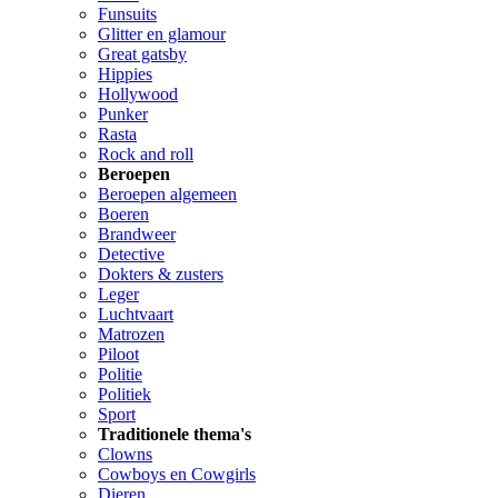
Funsuits
Glitter en glamour
Great gatsby
Hippies
Hollywood
Punker
Rasta
Rock and roll
Beroepen
Beroepen algemeen
Boeren
Brandweer
Detective
Dokters & zusters
Leger
Luchtvaart
Matrozen
Piloot
Politie
Politiek
Sport
Traditionele thema's
Clowns
Cowboys en Cowgirls
Dieren