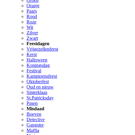
Groen
Oranje
Paars
Rood
Roze
Wit
Zilver
Zwart
Feestdagen
Vrijgezellenfeest
Kerst
Halloween
Koningsdag
Festival
Kampioensfeest
Oktoberfest
Oud en nieuw
Sinterklaas
St.Patricksday
Pasen
Misdaad
Boeven
Detective
Gangster
Maffia