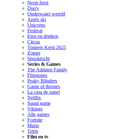
Neon feest
Duo's
Onderwater wereld
Après ski
Unicorns
Festival
Eten en drinken
Circus
Toppers Kerst 2025
Zomer
Spooktocht
Series & Games
The Addams Family
Flinstones
Peaky Blinders
Game of thrones
La casa de papel
Netflix
Squid game
Vikings
Alle games
Fortnite
Mario
Tetris
Film en tv