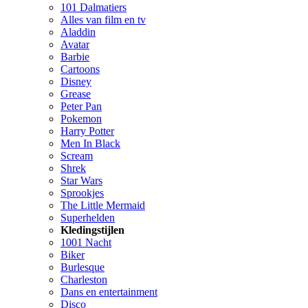
101 Dalmatiers
Alles van film en tv
Aladdin
Avatar
Barbie
Cartoons
Disney
Grease
Peter Pan
Pokemon
Harry Potter
Men In Black
Scream
Shrek
Star Wars
Sprookjes
The Little Mermaid
Superhelden
Kledingstijlen
1001 Nacht
Biker
Burlesque
Charleston
Dans en entertainment
Disco