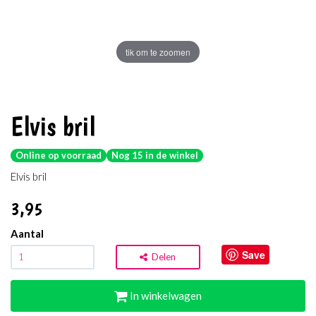
tik om te zoomen
Elvis bril
Online op voorraad
Nog 15 in de winkel
Elvis bril
3
,95
Aantal
Save
Delen
In winkelwagen