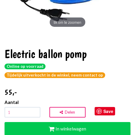
tik om te zoomen
Electric ballon pomp
Online op voorraad
Tijdelijk uitverkocht in de winkel, neem contact op
55
,-
Aantal
Save
Delen
In winkelwagen