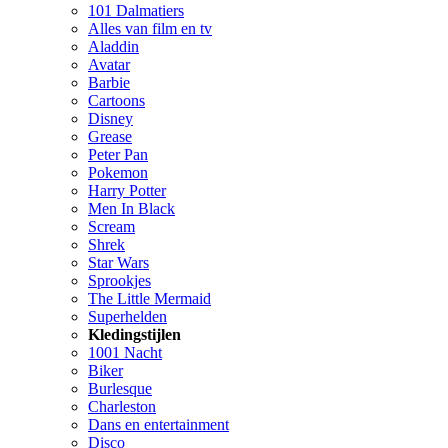
101 Dalmatiers
Alles van film en tv
Aladdin
Avatar
Barbie
Cartoons
Disney
Grease
Peter Pan
Pokemon
Harry Potter
Men In Black
Scream
Shrek
Star Wars
Sprookjes
The Little Mermaid
Superhelden
Kledingstijlen
1001 Nacht
Biker
Burlesque
Charleston
Dans en entertainment
Disco