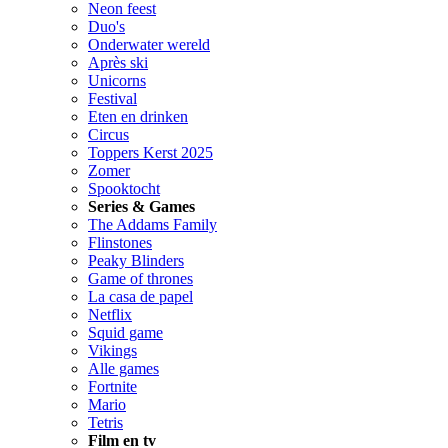
Neon feest
Duo's
Onderwater wereld
Après ski
Unicorns
Festival
Eten en drinken
Circus
Toppers Kerst 2025
Zomer
Spooktocht
Series & Games
The Addams Family
Flinstones
Peaky Blinders
Game of thrones
La casa de papel
Netflix
Squid game
Vikings
Alle games
Fortnite
Mario
Tetris
Film en tv