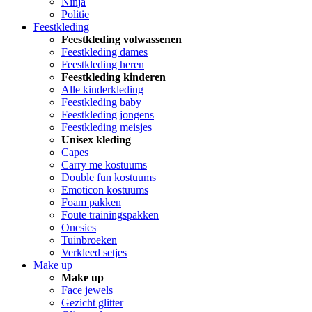
Ninja
Politie
Feestkleding
Feestkleding volwassenen
Feestkleding dames
Feestkleding heren
Feestkleding kinderen
Alle kinderkleding
Feestkleding baby
Feestkleding jongens
Feestkleding meisjes
Unisex kleding
Capes
Carry me kostuums
Double fun kostuums
Emoticon kostuums
Foam pakken
Foute trainingspakken
Onesies
Tuinbroeken
Verkleed setjes
Make up
Make up
Face jewels
Gezicht glitter