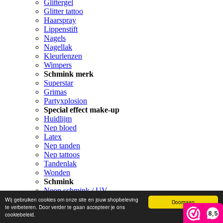
Glittergel
Glitter tattoo
Haarspray
Lippenstift
Nagels
Nagellak
Kleurlenzen
Wimpers
Schmink merk
Superstar
Grimas
Partyxplosion
Special effect make-up
Huidlijm
Nep bloed
Latex
Nep tanden
Nep tattoos
Tandenlak
Wonden
Schmink
Neon schmink / UV
Schmink
Wij gebruiken cookies om onze site en jouw shopbeleving
Doorgaan
te verbeteren. Door verder te gaan accepteer je ons
Schmink paletten
8,5
cookiebeleid.
Schmink penselen