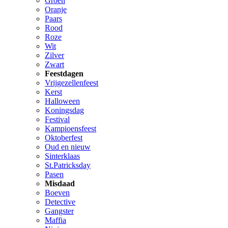
Groen
Oranje
Paars
Rood
Roze
Wit
Zilver
Zwart
Feestdagen
Vrijgezellenfeest
Kerst
Halloween
Koningsdag
Festival
Kampioensfeest
Oktoberfest
Oud en nieuw
Sinterklaas
St.Patricksday
Pasen
Misdaad
Boeven
Detective
Gangster
Maffia