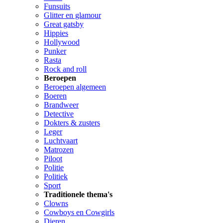
Funsuits
Glitter en glamour
Great gatsby
Hippies
Hollywood
Punker
Rasta
Rock and roll
Beroepen
Beroepen algemeen
Boeren
Brandweer
Detective
Dokters & zusters
Leger
Luchtvaart
Matrozen
Piloot
Politie
Politiek
Sport
Traditionele thema's
Clowns
Cowboys en Cowgirls
Dieren