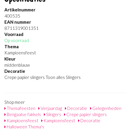
Artikelnummer
400535
EAN nummer
8711319001351
Voorraad
Op voorraad
Thema
Kampioensfeest
Kleur
middenblauw
Decoratie
Crepe papier slingers Toon alles Slingers
Shop meer
Themafeesten
Verjaardag
Decoratie
Gelegenheden
Bengaalse fakkels
Slingers
Crepe papier slingers
Kampioensfeest
Kampioensfeest
Decoratie
Halloween Thema's