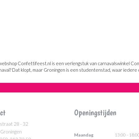
webshop Confettifeest.nl is een verlengstuk van carnavalswinkel Confe
naval? Dat klopt, maar Groningen is een studentenstad, waar iedere 
ct
Openingstijden
straat 28 - 32
 Groningen
Maandag
13:00 - 18:0