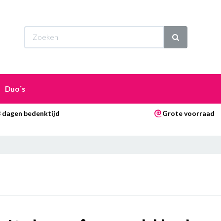
Wi
Duo´s
 dagen bedenktijd
Grote voorraad