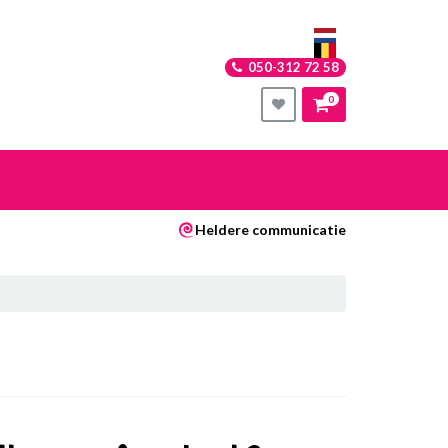
050-312 72 58
0
nkelwagen
Heldere communicatie
Uw winkelwagen is leeg.
Vul hem met producten.