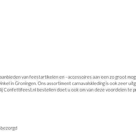
t aanbieden van feestartikelen en –accessoires aan een zo groot moge
winkel in Groningen. Ons assortiment carnavalskleding is ook zeer ui
j Confettifeest.nl bestellen doet u ook om van deze voordelen te p
sbezorgd