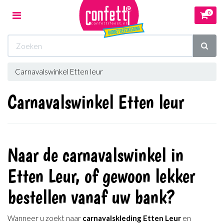
0
Toggle
navigation
Winkelwagen
Carnavalswinkel Etten leur
Uw winkelwagen is leeg.
Carnavalswinkel Etten leur
Vul hem met producten.
Naar de carnavalswinkel in
Etten Leur, of gewoon lekker
bestellen vanaf uw bank?
Wanneer u zoekt naar
carnavalskleding Etten Leur
en