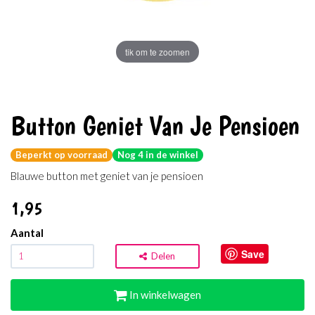
tik om te zoomen
Button Geniet Van Je Pensioen
Beperkt op voorraad
Nog 4 in de winkel
Blauwe button met geniet van je pensioen
1
,95
Aantal
Save
Delen
In winkelwagen