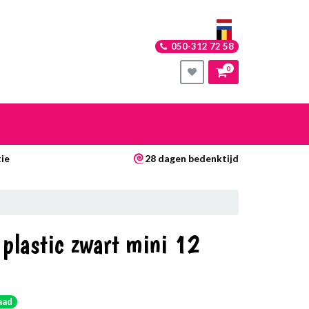
050-312 72 58
0
nkelwagen
ie
28 dagen bedenktijd
Uw winkelwagen is leeg.
Vul hem met producten.
plastic zwart mini 12
aad