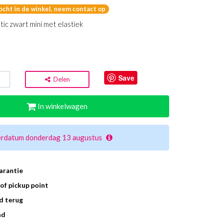
kocht in de winkel, neem contact op
ic zwart mini met elastiek
Save
Delen
In winkelwagen
erdatum donderdag 13 augustus
arantie
of pickup point
d terug
ad