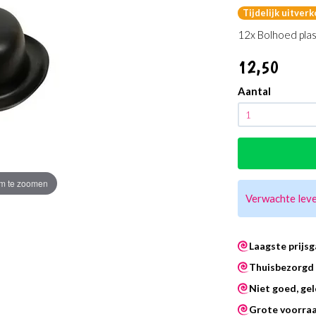
Tijdelijk uitver
12x Bolhoed plast
12
,50
Aantal
m te zoomen
Verwachte lev
Laagste prijsg
Thuisbezorgd 
Niet goed, gel
Grote voorra