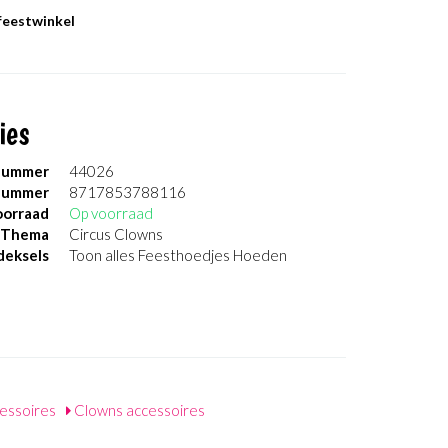
 feestwinkel
ies
nummer
44026
nummer
8717853788116
orraad
Op voorraad
Thema
Circus Clowns
eksels
Toon alles Feesthoedjes Hoeden
essoires
Clowns accessoires