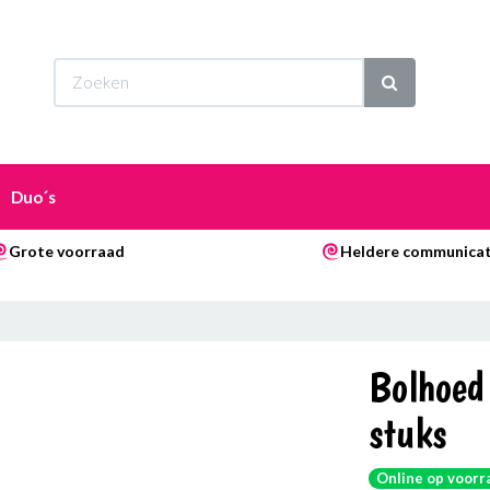
Wi
Duo´s
Grote voorraad
Heldere communicat
Bolhoed 
stuks
Online op voorr