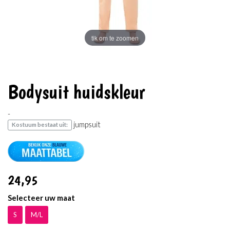
tik om te zoomen
Bodysuit huidskleur
-
jumpsuit
Kostuum bestaat uit:
24
,95
Selecteer uw maat
S
M/L