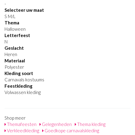
-
Selecteer uw maat
S M/L
Thema
Halloween
Letterfeest
N
Geslacht
Heren
Materiaal
Polyester
Kleding soort
Carnavals kostuums
Feestkleding
Volwassen kleding
Shop meer
Themafeesten
Gelegenheden
Thema kleding
Verkleedkleding
Goedkope carnavalskleding