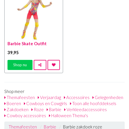
Barbie Skate Outfit
39
,95
Shop nu
Shop meer
Themafeesten
Verjaardag
Accessoires
Gelegenheden
Boeren
Cowboys en Cowgirls
Toon alle hoofddeksels
Zakdoeken
Roze
Barbie
Verkleedaccessoires
Cowboy accessoires
Halloween Thema's
Themafeesten
Barbie
Barbie zakdoek roze