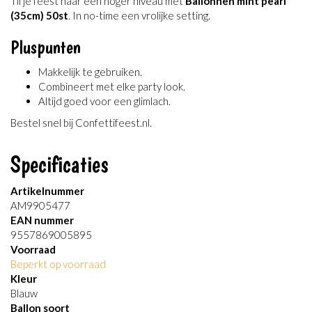
Til je feest naar een hoger niveau met
Ballonnen mint pearl
(35cm) 50st
. In no-time een vrolijke setting.
Pluspunten
Makkelijk te gebruiken.
Combineert met elke party look.
Altijd goed voor een glimlach.
Bestel snel bij Confettifeest.nl.
Specificaties
Artikelnummer
AM9905477
EAN nummer
9557869005895
Voorraad
Beperkt op voorraad
Kleur
Blauw
Ballon soort