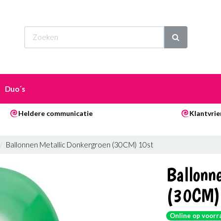
Wi
Duo´s
Heldere communicatie
Klantvrie
Ballonnen Metallic Donkergroen (30CM) 10st
Ballonn
(30CM)
Online op voorr