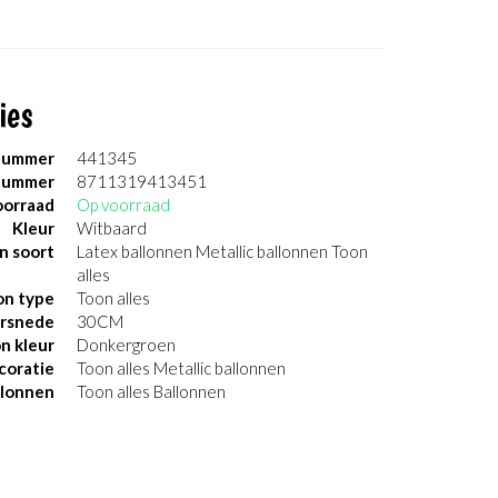
ies
nummer
441345
nummer
8711319413451
orraad
Op voorraad
Kleur
Witbaard
n soort
Latex ballonnen Metallic ballonnen Toon
alles
on type
Toon alles
rsnede
30CM
on kleur
Donkergroen
coratie
Toon alles Metallic ballonnen
llonnen
Toon alles Ballonnen