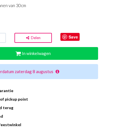
onnen van 30cm
Save
Delen
In winkelwagen
erdatum zaterdag 8 augustus
arantie
of pickup point
d terug
ad
 feestwinkel