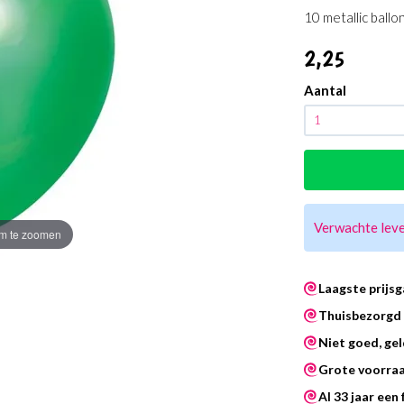
10 metallic ball
2
,25
Aantal
Verwachte lev
m te zoomen
Laagste prijsg
Thuisbezorgd 
Niet goed, gel
Grote voorra
Al 33 jaar een