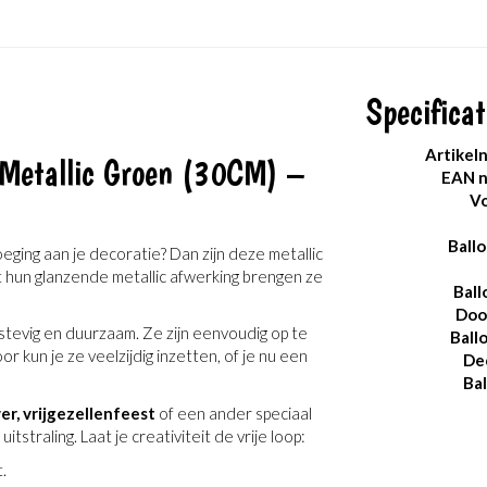
Specificat
Artikel
 Metallic Groen (30CM) –
EAN 
Vo
Ballo
oeging aan je decoratie? Dan zijn deze metallic
 hun glanzende metallic afwerking brengen ze
Ball
Doo
stevig en duurzaam. Ze zijn eenvoudig op te
Ball
r kun je ze veelzijdig inzetten, of je nu een
De
Ba
r, vrijgezellenfeest
of een ander speciaal
straling. Laat je creativiteit de vrije loop:
.