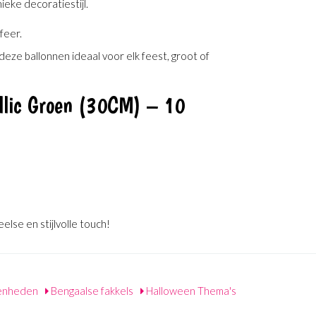
eke decoratiestijl.
feer.
n deze ballonnen ideaal voor elk feest, groot of
llic Groen (30CM) – 10
lse en stijlvolle touch!
enheden
Bengaalse fakkels
Halloween Thema's