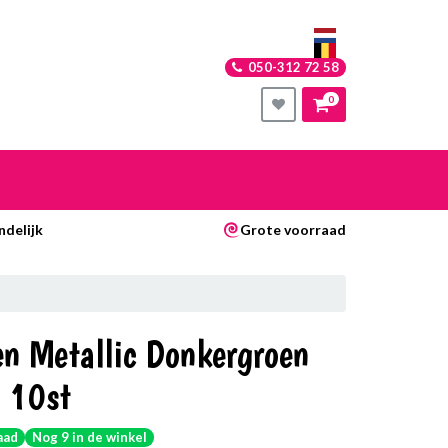
050-312 72 58
0
nkelwagen
ndelijk
Grote voorraad
Uw winkelwagen is leeg.
Vul hem met producten.
en Metallic Donkergroen
 10st
aad
Nog 9 in de winkel