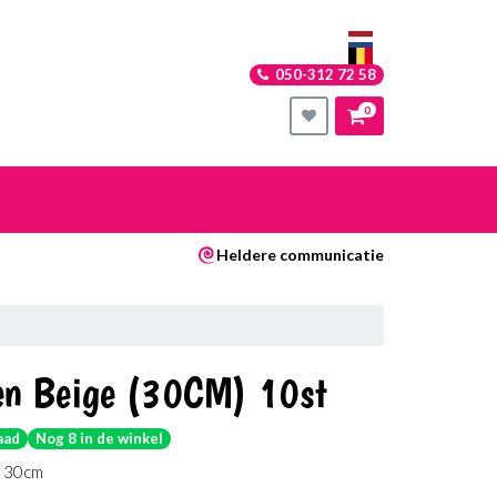
050-312 72 58
0
nkelwagen
Heldere communicatie
Uw winkelwagen is leeg.
Vul hem met producten.
en Beige (30CM) 10st
aad
Nog 8 in de winkel
n 30cm