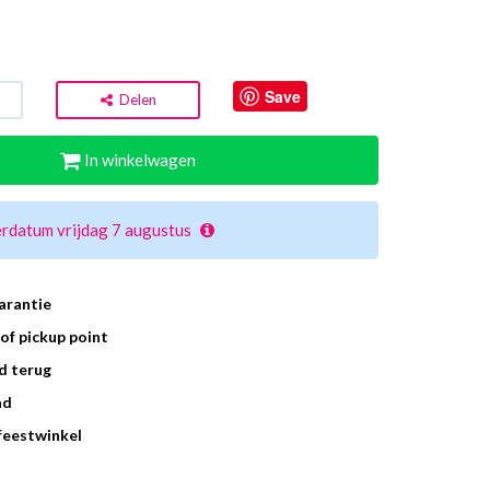
Save
Delen
In winkelwagen
rdatum vrijdag 7 augustus
arantie
of pickup point
d terug
ad
 feestwinkel