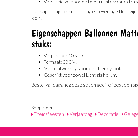
Verspreid ze door de feestruimte voor extra s
Dankzij hun tijdloze uitstraling en levendige kleur zij
klein.
Eigenschappen Ballonnen Mat
stuks:
Verpakt per 10 stuks.
Formaat: 30CM.
Matte afwerking voor een trendy look.
Geschikt voor zowel lucht als helium.
Bestel vandaag nog deze set en geef je feest een spee
Shop meer
Themafeesten
Verjaardag
Decoratie
Geleg