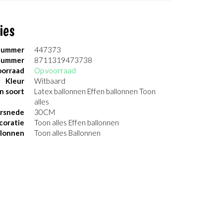
ies
nummer
447373
nummer
8711319473738
orraad
Op voorraad
Kleur
Witbaard
n soort
Latex ballonnen Effen ballonnen Toon
alles
rsnede
30CM
coratie
Toon alles Effen ballonnen
llonnen
Toon alles Ballonnen