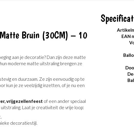
Specificat
Artikel
 Matte Bruin (30CM) – 10
EAN 
Vo
Ballo
voeging aan je decoratie? Dan zijn deze matte
 hun moderne matte uitstraling brengen ze
Doo
De
stevig en duurzaam. Ze zijn eenvoudig op te
Ba
r kun je ze veelzijdig inzetten, of je nu een
r, vrijgezellenfeest
of een ander speciaal
straling. Laat je creativiteit de vrije loop:
.
eke decoratiestijl.