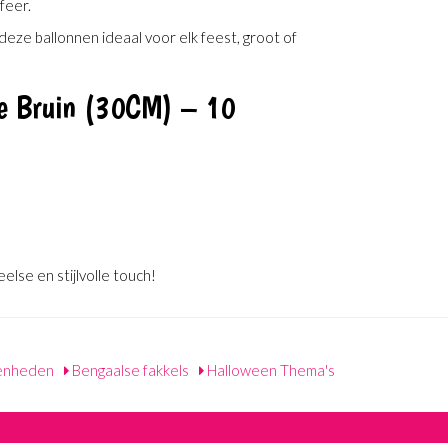
feer.
n deze ballonnen ideaal voor elk feest, groot of
te Bruin (30CM) – 10
lse en stijlvolle touch!
enheden
Bengaalse fakkels
Halloween Thema's