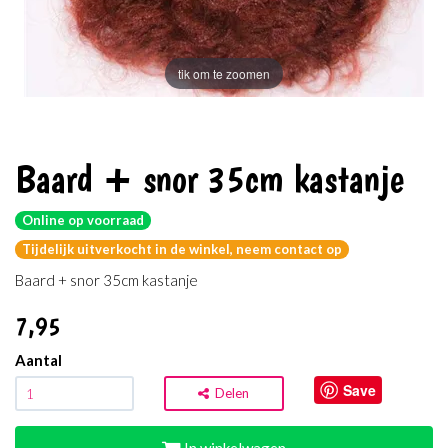
tik om te zoomen
Baard + snor 35cm kastanje
Online op voorraad
Tijdelijk uitverkocht in de winkel, neem contact op
Baard + snor 35cm kastanje
7
,95
Aantal
Save
Delen