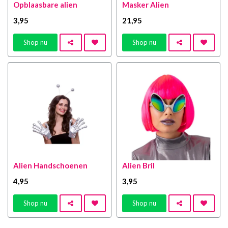
Opblaasbare alien
Masker Alien
3
,95
21
,95
Shop nu
Shop nu
Alien Handschoenen
Alien Bril
4
,95
3
,95
Shop nu
Shop nu