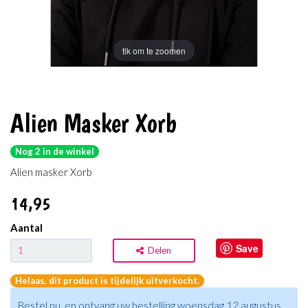
tik om te zoomen
Alien Masker Xorb
Nog 2 in de winkel
Alien masker Xorb
14
,95
Aantal
Save
Delen
Helaas, dit product is tijdelijk uitverkocht.
Bestel nu, en ontvang uw bestelling woensdag 12 augustus.