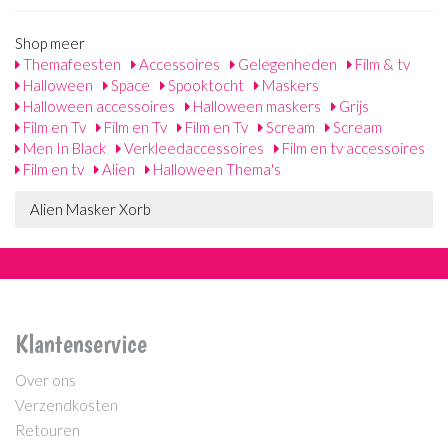
Shop meer
Themafeesten
Accessoires
Gelegenheden
Film & tv
Halloween
Space
Spooktocht
Maskers
Halloween accessoires
Halloween maskers
Grijs
Film en Tv
Film en Tv
Film en Tv
Scream
Scream
Men In Black
Verkleedaccessoires
Film en tv accessoires
Film en tv
Alien
Halloween Thema's
Alien Masker Xorb
Klantenservice
Over ons
Verzendkosten
Retouren