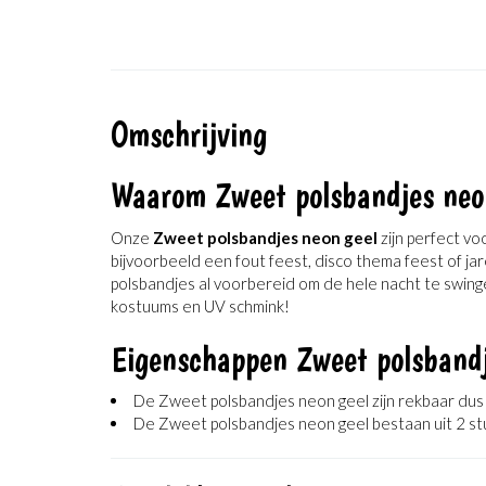
Omschrijving
Waarom Zweet polsbandjes neo
Onze
Zweet polsbandjes neon geel
zijn perfect vo
bijvoorbeeld een fout feest, disco thema feest of ja
polsbandjes al voorbereid om de hele nacht te swin
kostuums en UV schmink!
Eigenschappen Zweet polsbandj
De Zweet polsbandjes neon geel zijn rekbaar dus 
De Zweet polsbandjes neon geel bestaan uit 2 st