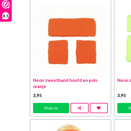
8,5
Neon zweetband hoofd en pols
Neon z
oranje
3
,95
3
,95
Shop nu
S