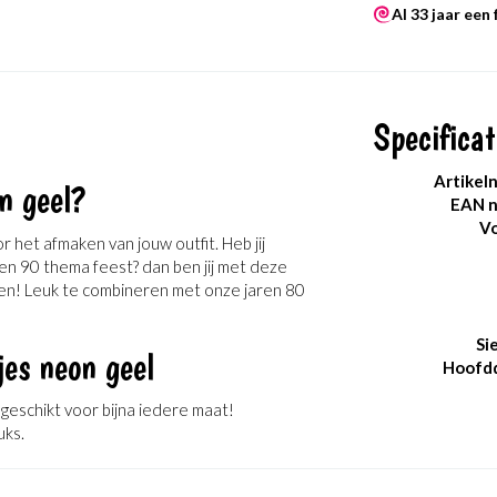
Al 33 jaar een
Specificat
Artikel
n geel?
EAN 
Vo
or het afmaken van jouw outfit. Heb jij
ren 90 thema feest? dan ben jij met deze
gen! Leuk te combineren met onze jaren 80
Si
es neon geel
Hoofdd
geschikt voor bijna iedere maat!
uks.