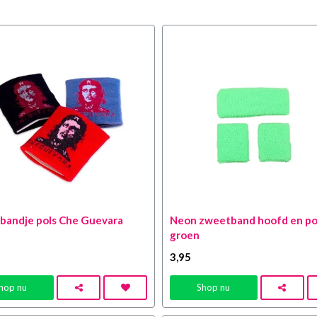
andje pols Che Guevara
Neon zweetband hoofd en po
groen
3
,95
hop nu
Shop nu