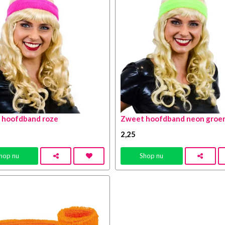
 hoofdband roze
Zweet hoofdband neon groe
2
,25
hop nu
Shop nu