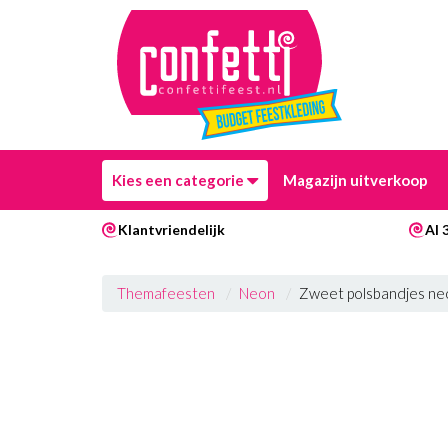
Kies een categorie
Magazijn uitverkoop
Klantvriendelijk
Al 
Themafeesten
Neon
Zweet polsbandjes ne