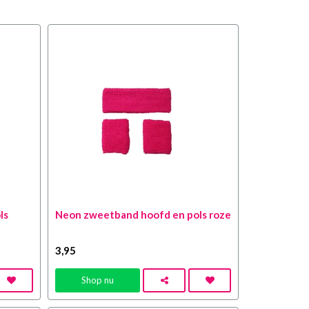
ls
Neon zweetband hoofd en pols roze
3
,95
Shop nu