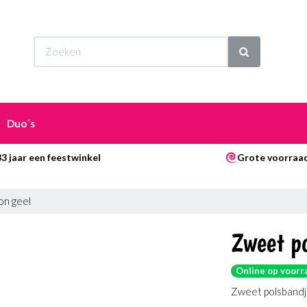
Wi
Duo´s
33 jaar een feestwinkel
Grote voorraa
on geel
Zweet po
Online op voorr
Zweet polsbandje