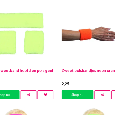
weetband hoofd en pols geel
Zweet polsbandjes neon oran
2
,25
hop nu
Shop nu